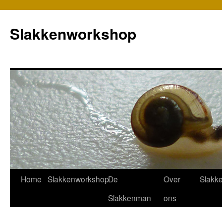
Slakkenworkshop
Home
Slakkenworkshop
De
Over
Slakk
Slakkenman
ons